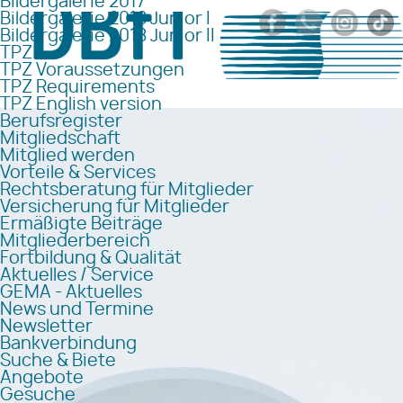
Bildergalerie 2017
Bildergalerie 2018 Junior I
Bildergalerie 2018 Junior II
TPZ
TPZ Voraussetzungen
TPZ Requirements
TPZ English version
Berufsregister
Mitgliedschaft
Mitglied werden
Vorteile & Services
Rechtsberatung für Mitglieder
Versicherung für Mitglieder
Ermäßigte Beiträge
Mitgliederbereich
Fortbildung & Qualität
Aktuelles / Service
GEMA - Aktuelles
News und Termine
Newsletter
Bankverbindung
Suche & Biete
Angebote
Gesuche