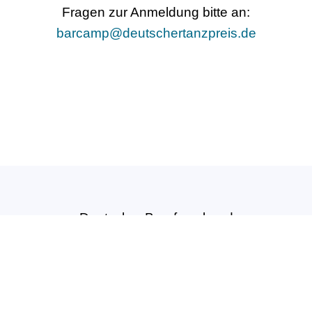
Fragen zur Anmeldung bitte an:
barcamp@deutschertanzpreis.de
Deutscher Berufsverband
für Tanzpädagogik e.V. (DBfT)
Hansastr. 72
44137 Dortmund