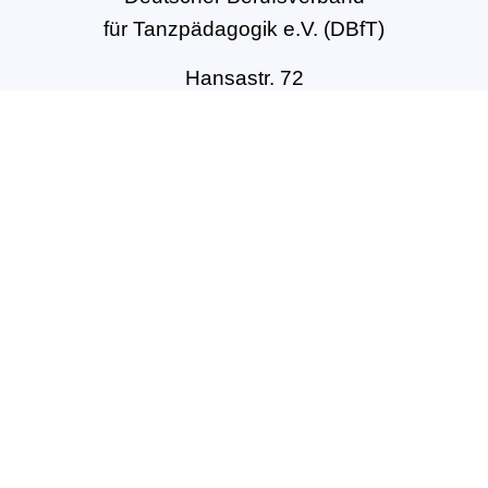
für Tanzpädagogik e.V. (DBfT)
Hansastr. 72
44137 Dortmund
Tel: +49(0)231-54502010
geschaeftsstelle@dbft.de
www.dbft.de