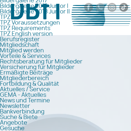
Bildergalerie 2017
Bildergalerie 2018 Junior I
Bildergalerie 2018 Junior II
TPZ
TPZ Voraussetzungen
TPZ Requirements
TPZ English version
Berufsregister
Mitgliedschaft
Mitglied werden
Vorteile & Services
Rechtsberatung für Mitglieder
Versicherung für Mitglieder
Ermäßigte Beiträge
Mitgliederbereich
Fortbildung & Qualität
Aktuelles / Service
GEMA - Aktuelles
News und Termine
Newsletter
Bankverbindung
Suche & Biete
Angebote
Gesuche