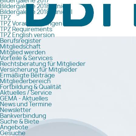
Bildergalerie 2017
Bildergalerie 2018 Junior I
Bildergalerie 2018 Junior II
TPZ
TPZ Voraussetzungen
TPZ Requirements
TPZ English version
Berufsregister
Mitgliedschaft
Mitglied werden
Vorteile & Services
Rechtsberatung für Mitglieder
Versicherung für Mitglieder
Ermäßigte Beiträge
Mitgliederbereich
Fortbildung & Qualität
Aktuelles / Service
GEMA - Aktuelles
News und Termine
Newsletter
Bankverbindung
Suche & Biete
Angebote
Gesuche