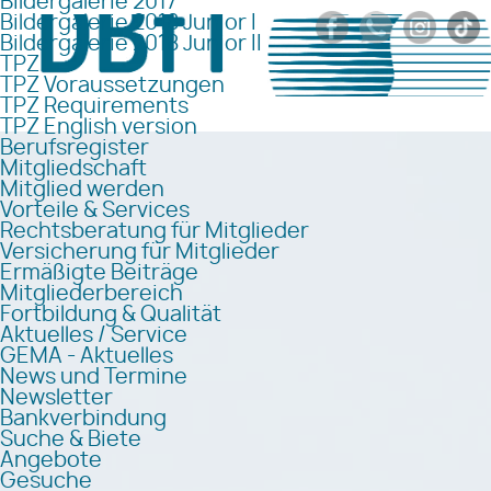
Bildergalerie 2017
Bildergalerie 2018 Junior I
Bildergalerie 2018 Junior II
TPZ
TPZ Voraussetzungen
TPZ Requirements
TPZ English version
Berufsregister
Mitgliedschaft
Mitglied werden
Vorteile & Services
Rechtsberatung für Mitglieder
Versicherung für Mitglieder
Ermäßigte Beiträge
Mitgliederbereich
Fortbildung & Qualität
Aktuelles / Service
GEMA - Aktuelles
News und Termine
Newsletter
Bankverbindung
Suche & Biete
Angebote
Gesuche