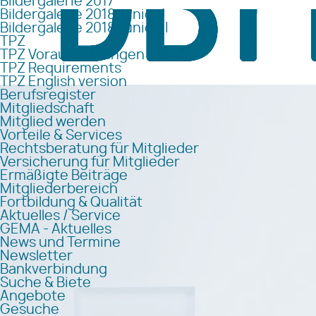
Bildergalerie 2017
Bildergalerie 2018 Junior I
Bildergalerie 2018 Junior II
TPZ
TPZ Voraussetzungen
TPZ Requirements
TPZ English version
Berufsregister
Mitgliedschaft
Mitglied werden
Vorteile & Services
Rechtsberatung für Mitglieder
Versicherung für Mitglieder
Ermäßigte Beiträge
Mitgliederbereich
Fortbildung & Qualität
Aktuelles / Service
GEMA - Aktuelles
News und Termine
Newsletter
Bankverbindung
Suche & Biete
Angebote
Gesuche