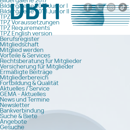
Bildergalerie 2017
Bildergalerie 2018 Junior I
Bildergalerie 2018 Junior II
TPZ
TPZ Voraussetzungen
TPZ Requirements
TPZ English version
Berufsregister
Mitgliedschaft
Mitglied werden
Vorteile & Services
Rechtsberatung für Mitglieder
Versicherung für Mitglieder
Ermäßigte Beiträge
Mitgliederbereich
Fortbildung & Qualität
Aktuelles / Service
GEMA - Aktuelles
News und Termine
Newsletter
Bankverbindung
Suche & Biete
Angebote
Gesuche