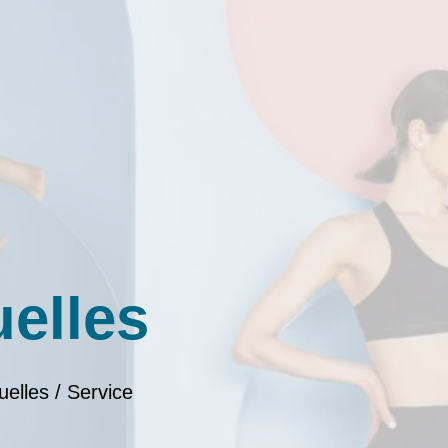
uelles
uelles / Service