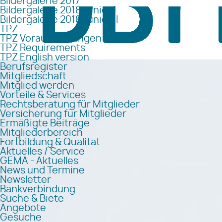
Bildergalerie 2017
Bildergalerie 2018 Junior I
Bildergalerie 2018 Junior II
TPZ
TPZ Voraussetzungen
TPZ Requirements
TPZ English version
Berufsregister
Mitgliedschaft
Mitglied werden
Vorteile & Services
Rechtsberatung für Mitglieder
Versicherung für Mitglieder
Ermäßigte Beiträge
Mitgliederbereich
Fortbildung & Qualität
Aktuelles / Service
GEMA - Aktuelles
News und Termine
Newsletter
Bankverbindung
Suche & Biete
Angebote
Gesuche