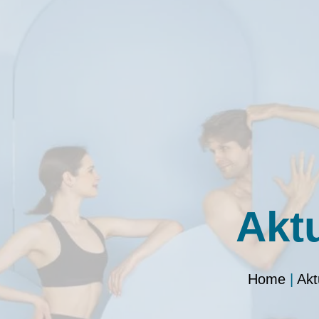
Akt
Home
|
Akt