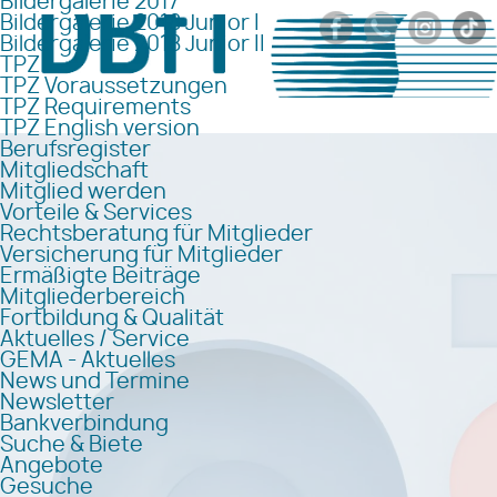
Bildergalerie 2017
Bildergalerie 2018 Junior I
Bildergalerie 2018 Junior II
TPZ
TPZ Voraussetzungen
TPZ Requirements
TPZ English version
Berufsregister
Mitgliedschaft
Mitglied werden
Vorteile & Services
Rechtsberatung für Mitglieder
Versicherung für Mitglieder
Ermäßigte Beiträge
Mitgliederbereich
Fortbildung & Qualität
Aktuelles / Service
GEMA - Aktuelles
News und Termine
Newsletter
Bankverbindung
Suche & Biete
Angebote
Gesuche