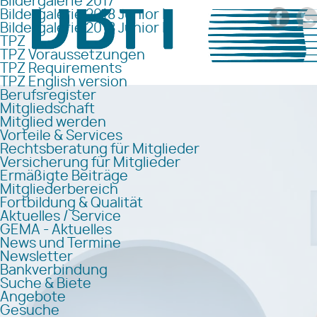
Bildergalerie 2017
Bildergalerie 2018 Junior I
Bildergalerie 2018 Junior II
TPZ
TPZ Voraussetzungen
TPZ Requirements
TPZ English version
Berufsregister
Mitgliedschaft
Mitglied werden
Vorteile & Services
Rechtsberatung für Mitglieder
Versicherung für Mitglieder
Ermäßigte Beiträge
Mitgliederbereich
Fortbildung & Qualität
Aktuelles / Service
GEMA - Aktuelles
News und Termine
Newsletter
Bankverbindung
Suche & Biete
Angebote
Gesuche