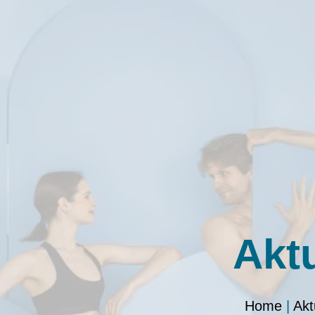
Akt
Home
|
Akt