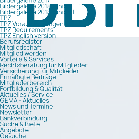
Bildergalerie 2017
Bildergalerie 2018 Junior I
Bildergalerie 2018 Junior II
TPZ
TPZ Voraussetzungen
TPZ Requirements
TPZ English version
Berufsregister
Mitgliedschaft
Mitglied werden
Vorteile & Services
Rechtsberatung für Mitglieder
Versicherung für Mitglieder
Ermäßigte Beiträge
Mitgliederbereich
Fortbildung & Qualität
Aktuelles / Service
GEMA - Aktuelles
News und Termine
Newsletter
Bankverbindung
Suche & Biete
Angebote
Gesuche