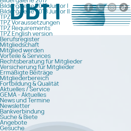
Bildergalerie 2017
Bildergalerie 2018 Junior I
Bildergalerie 2018 Junior II
TPZ
TPZ Voraussetzungen
TPZ Requirements
TPZ English version
Berufsregister
Mitgliedschaft
Mitglied werden
Vorteile & Services
Rechtsberatung für Mitglieder
Versicherung für Mitglieder
Ermäßigte Beiträge
Mitgliederbereich
Fortbildung & Qualität
Aktuelles / Service
GEMA - Aktuelles
News und Termine
Newsletter
Bankverbindung
Suche & Biete
Angebote
Gesuche