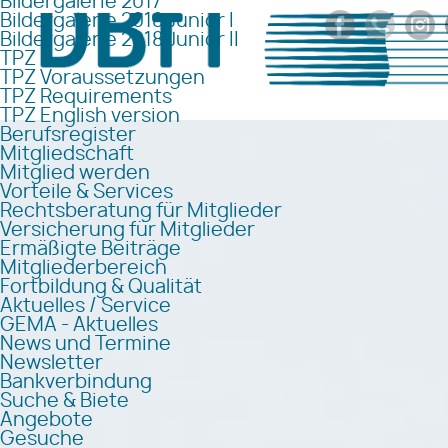
Bildergalerie 2017
Bildergalerie 2018 Junior I
Bildergalerie 2018 Junior II
TPZ
TPZ Voraussetzungen
TPZ Requirements
TPZ English version
Berufsregister
Mitgliedschaft
Mitglied werden
Vorteile & Services
Rechtsberatung für Mitglieder
Versicherung für Mitglieder
Ermäßigte Beiträge
Mitgliederbereich
Fortbildung & Qualität
Aktuelles / Service
GEMA - Aktuelles
News und Termine
Newsletter
Bankverbindung
Suche & Biete
Angebote
Gesuche