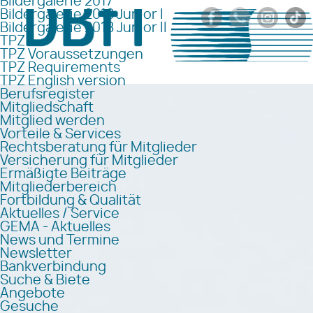
Bildergalerie 2017
Bildergalerie 2018 Junior I
Bildergalerie 2018 Junior II
TPZ
TPZ Voraussetzungen
TPZ Requirements
TPZ English version
Berufsregister
Mitgliedschaft
Mitglied werden
Vorteile & Services
Rechtsberatung für Mitglieder
Versicherung für Mitglieder
Ermäßigte Beiträge
Mitgliederbereich
Fortbildung & Qualität
Aktuelles / Service
GEMA - Aktuelles
News und Termine
Newsletter
Bankverbindung
Suche & Biete
Angebote
Gesuche