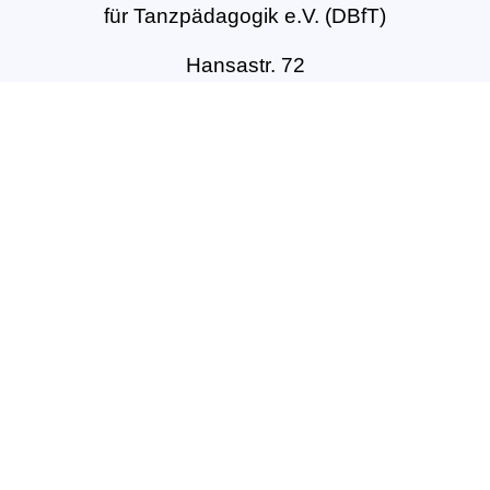
für Tanzpädagogik e.V. (DBfT)
Hansastr. 72
44137 Dortmund
Tel: +49(0)231-54502010
geschaeftsstelle@dbft.de
www.dbft.de