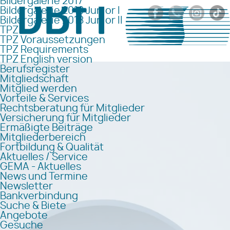
Bildergalerie 2017
Bildergalerie 2018 Junior I
Bildergalerie 2018 Junior II
TPZ
TPZ Voraussetzungen
TPZ Requirements
TPZ English version
Berufsregister
Mitgliedschaft
Mitglied werden
Vorteile & Services
Rechtsberatung für Mitglieder
Versicherung für Mitglieder
Ermäßigte Beiträge
Mitgliederbereich
Fortbildung & Qualität
Aktuelles / Service
GEMA - Aktuelles
News und Termine
Newsletter
Bankverbindung
Suche & Biete
Angebote
Gesuche