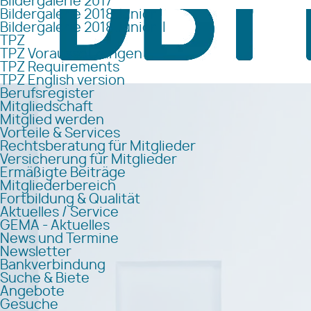
Bildergalerie 2017
Bildergalerie 2018 Junior I
Bildergalerie 2018 Junior II
TPZ
TPZ Voraussetzungen
TPZ Requirements
TPZ English version
Berufsregister
Mitgliedschaft
Mitglied werden
Vorteile & Services
Rechtsberatung für Mitglieder
Versicherung für Mitglieder
Ermäßigte Beiträge
Mitgliederbereich
Fortbildung & Qualität
Aktuelles / Service
GEMA - Aktuelles
News und Termine
Newsletter
Bankverbindung
Suche & Biete
Angebote
Gesuche