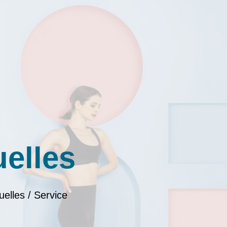
uelles
uelles / Service