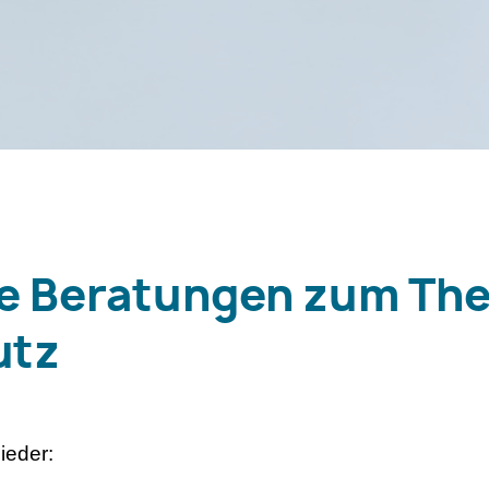
se Beratungen zum Th
utz
ieder: