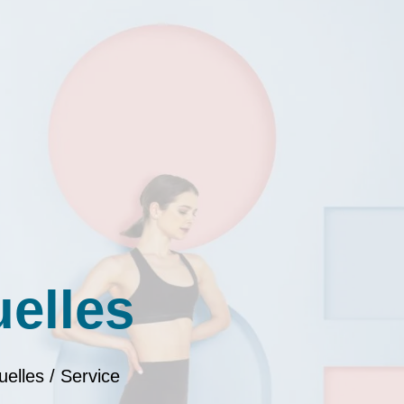
uelles
uelles / Service