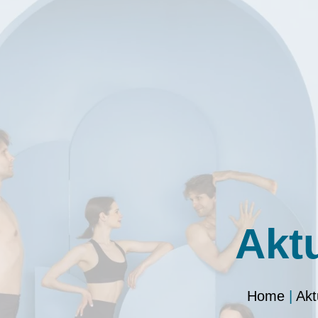
Akt
Home
|
Akt