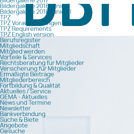
Bildergalerie 2017
Bildergalerie 2018 Junior I
Bildergalerie 2018 Junior II
TPZ
TPZ Voraussetzungen
TPZ Requirements
TPZ English version
Berufsregister
Mitgliedschaft
Mitglied werden
Vorteile & Services
Rechtsberatung für Mitglieder
Versicherung für Mitglieder
Ermäßigte Beiträge
Mitgliederbereich
Fortbildung & Qualität
Aktuelles / Service
GEMA - Aktuelles
News und Termine
Newsletter
Bankverbindung
Suche & Biete
Angebote
Gesuche