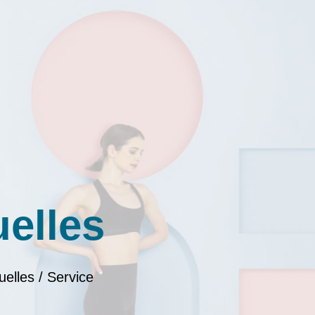
uelles
uelles / Service