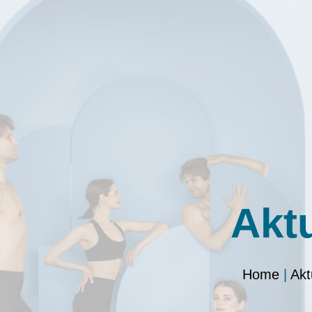
Akt
Home
|
Akt