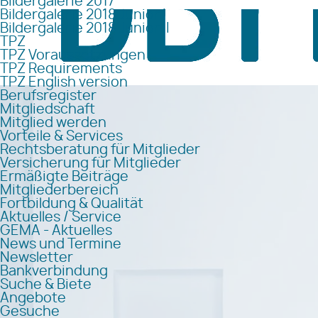
Bildergalerie 2017
Bildergalerie 2018 Junior I
Bildergalerie 2018 Junior II
TPZ
TPZ Voraussetzungen
TPZ Requirements
TPZ English version
Berufsregister
Mitgliedschaft
Mitglied werden
Vorteile & Services
Rechtsberatung für Mitglieder
Versicherung für Mitglieder
Ermäßigte Beiträge
Mitgliederbereich
Fortbildung & Qualität
Aktuelles / Service
GEMA - Aktuelles
News und Termine
Newsletter
Bankverbindung
Suche & Biete
Angebote
Gesuche