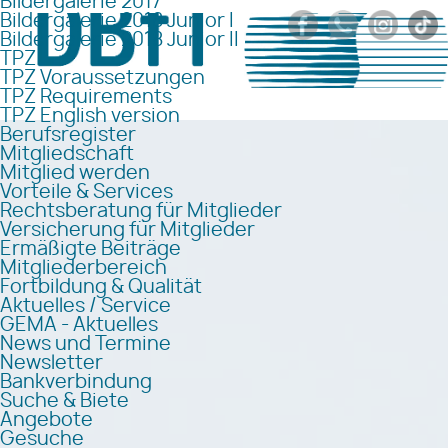
Bildergalerie 2017
Bildergalerie 2018 Junior I
Bildergalerie 2018 Junior II
TPZ
TPZ Voraussetzungen
TPZ Requirements
TPZ English version
Berufsregister
Mitgliedschaft
Mitglied werden
Vorteile & Services
Rechtsberatung für Mitglieder
Versicherung für Mitglieder
Ermäßigte Beiträge
Mitgliederbereich
Fortbildung & Qualität
Aktuelles / Service
GEMA - Aktuelles
News und Termine
Newsletter
Bankverbindung
Suche & Biete
Angebote
Gesuche