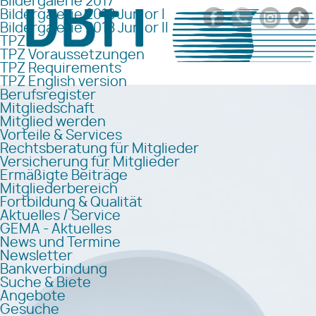
Bildergalerie 2017
Bildergalerie 2018 Junior I
Bildergalerie 2018 Junior II
TPZ
TPZ Voraussetzungen
TPZ Requirements
TPZ English version
Berufsregister
Mitgliedschaft
Mitglied werden
Vorteile & Services
Rechtsberatung für Mitglieder
Versicherung für Mitglieder
Ermäßigte Beiträge
Mitgliederbereich
Fortbildung & Qualität
Aktuelles / Service
GEMA - Aktuelles
News und Termine
Newsletter
Bankverbindung
Suche & Biete
Angebote
Gesuche