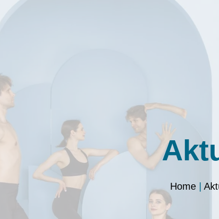
Akt
Home
|
Akt