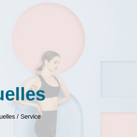
uelles
uelles / Service