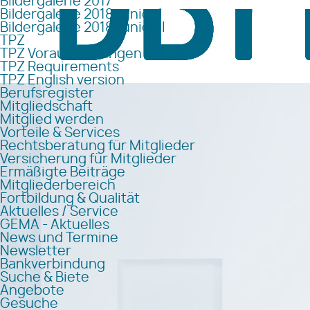
Bildergalerie 2017
Bildergalerie 2018 Junior I
Bildergalerie 2018 Junior II
TPZ
TPZ Voraussetzungen
TPZ Requirements
TPZ English version
Berufsregister
Mitgliedschaft
Mitglied werden
Vorteile & Services
Rechtsberatung für Mitglieder
Versicherung für Mitglieder
Ermäßigte Beiträge
Mitgliederbereich
Fortbildung & Qualität
Aktuelles / Service
GEMA - Aktuelles
News und Termine
Newsletter
Bankverbindung
Suche & Biete
Angebote
Gesuche