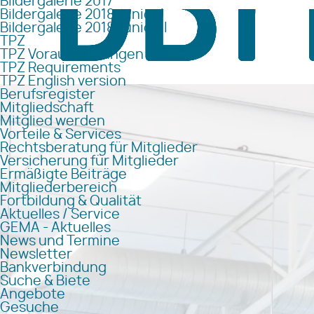
Bildergalerie 2017
Bildergalerie 2018 Junior I
Bildergalerie 2018 Junior II
TPZ
TPZ Voraussetzungen
TPZ Requirements
TPZ English version
Berufsregister
Mitgliedschaft
Mitglied werden
Vorteile & Services
Rechtsberatung für Mitglieder
Versicherung für Mitglieder
Ermäßigte Beiträge
Mitgliederbereich
Fortbildung & Qualität
Aktuelles / Service
GEMA - Aktuelles
News und Termine
Newsletter
Bankverbindung
Suche & Biete
Angebote
Gesuche