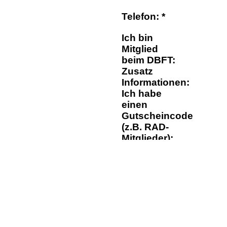
Telefon: *
Ich bin
Mitglied
beim DBFT:
Zusatz
Informationen:
Ich habe
einen
Gutscheincode
(z.B. RAD-
Mitglieder):
Die
Datenschutzhinw
Die
Widerrufserkläru
Die
AGB
habe ich ge