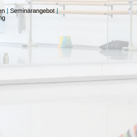
en
|
Seminarangebot
|
ng