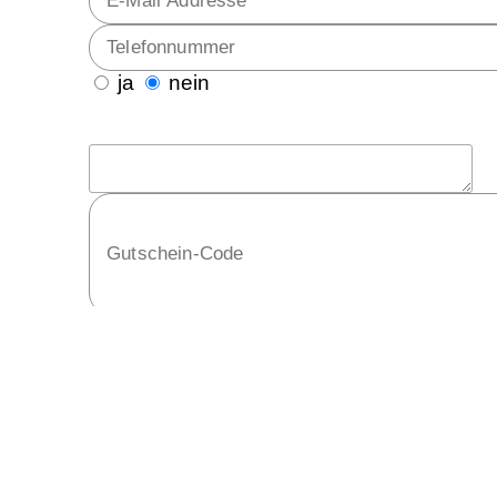
ja
nein
eise
habe ich gelesen und stimme zu*
ng
habe ich gelesen*
lesen*