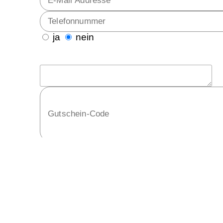
ja
nein
eise
habe ich gelesen und stimme zu*
ng
habe ich gelesen*
lesen*