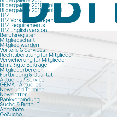
Bildergalerie 2017
Bildergalerie 2018 Junior I
Bildergalerie 2018 Junior II
TPZ
TPZ Voraussetzungen
TPZ Requirements
TPZ English version
Berufsregister
Mitgliedschaft
Mitglied werden
Vorteile & Services
Rechtsberatung für Mitglieder
Versicherung für Mitglieder
Ermäßigte Beiträge
Mitgliederbereich
Fortbildung & Qualität
Aktuelles / Service
GEMA - Aktuelles
News und Termine
Newsletter
Bankverbindung
Suche & Biete
Angebote
Gesuche