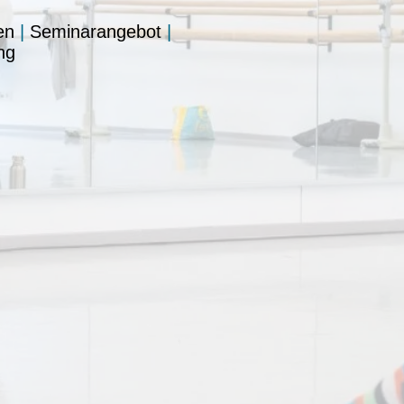
en
|
Seminarangebot
|
ng