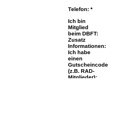
Telefon: *
Ich bin
Mitglied
beim DBFT:
Zusatz
Informationen:
Ich habe
einen
Gutscheincode
(z.B. RAD-
Mitglieder):
Die
Datenschutzhinw
Die
Widerrufserkläru
Die
AGB
habe ich ge