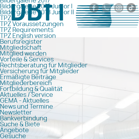
Bildergalerie 2017
Bildergalerie 2018 Junior I
Bildergalerie 2018 Junior II
TPZ
TPZ Voraussetzungen
TPZ Requirements
TPZ English version
Berufsregister
Mitgliedschaft
Mitglied werden
Vorteile & Services
Rechtsberatung für Mitglieder
Versicherung für Mitglieder
Ermäßigte Beiträge
Mitgliederbereich
Fortbildung & Qualität
Aktuelles / Service
GEMA - Aktuelles
News und Termine
Newsletter
Bankverbindung
Suche & Biete
Angebote
Gesuche