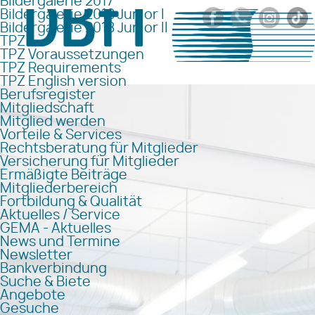
Bildergalerie 2017
Bildergalerie 2018 Junior I
Bildergalerie 2018 Junior II
TPZ
TPZ Voraussetzungen
TPZ Requirements
TPZ English version
Berufsregister
Mitgliedschaft
Mitglied werden
Vorteile & Services
Rechtsberatung für Mitglieder
Versicherung für Mitglieder
Ermäßigte Beiträge
Mitgliederbereich
Fortbildung & Qualität
Aktuelles / Service
GEMA - Aktuelles
News und Termine
Newsletter
Bankverbindung
Suche & Biete
Angebote
Gesuche