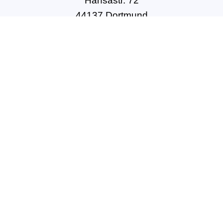
Hansastr. 72
44137 Dortmund
Tel: +49(0)231-54502010
geschaeftsstelle@dbft.de
www.dbft.de
Über uns
Unsere Ziele