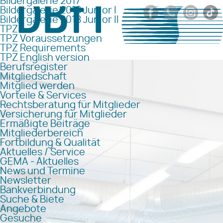
Bildergalerie 2017
Bildergalerie 2018 Junior I
Bildergalerie 2018 Junior II
TPZ
TPZ Voraussetzungen
TPZ Requirements
TPZ English version
Berufsregister
Mitgliedschaft
Mitglied werden
Vorteile & Services
Rechtsberatung für Mitglieder
Versicherung für Mitglieder
Ermäßigte Beiträge
Mitgliederbereich
Fortbildung & Qualität
Aktuelles / Service
GEMA - Aktuelles
News und Termine
Newsletter
Bankverbindung
Suche & Biete
Angebote
Gesuche