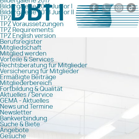
Bildergalerie 2017
Bildergalerie 2018 Junior I
Bildergalerie 2018 Junior II
TPZ
TPZ Voraussetzungen
TPZ Requirements
TPZ English version
Berufsregister
Mitgliedschaft
Mitglied werden
Vorteile & Services
Rechtsberatung für Mitglieder
Versicherung für Mitglieder
Ermäßigte Beiträge
Mitgliederbereich
Fortbildung & Qualität
Aktuelles / Service
GEMA - Aktuelles
News und Termine
Newsletter
Bankverbindung
Suche & Biete
Angebote
Gesuche