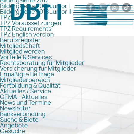
Bildergalerie 2017
Bildergalerie 2018 Junior I
Bildergalerie 2018 Junior II
TPZ
TPZ Voraussetzungen
TPZ Requirements
TPZ English version
Berufsregister
Mitgliedschaft
Mitglied werden
Vorteile & Services
Rechtsberatung für Mitglieder
Versicherung für Mitglieder
Ermäßigte Beiträge
Mitgliederbereich
Fortbildung & Qualität
Aktuelles / Service
GEMA - Aktuelles
News und Termine
Newsletter
Bankverbindung
Suche & Biete
Angebote
Gesuche